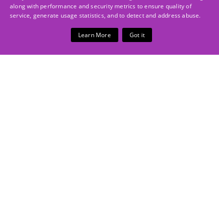
along with performance and security metrics to ensure quality of
service, generate usage statistics, and to detect and address abuse.
Learn More
Got it