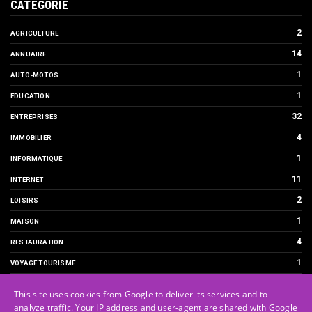
CATÉGORIE
2
AGRICULTURE
14
ANNUAIRE
1
AUTO-MOTOS
1
EDUCATION
32
ENTREPRISES
4
IMMOBILIER
1
INFORMATIQUE
11
INTERNET
2
LOISIRS
1
MAISON
4
RESTAURATION
1
VOYAGE TOURISME
This site uses cookies from Google to deliver its services and to
analyze traffic. Your IP address and user-agent are shared with Google