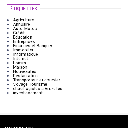
ÉTIQUETTES
ENTREPRISES
Location de grues au Maroc
Agriculture
Annuaire
Auto-Motos
ENTREPRISES
Crédit
Education
Services de transport événementiel paris
Entreprises
Finances et Banques
Immobilier
ANNUAIRE
Informatique
Internet
Urgence Depannage Serrurier Express
Loisirs
Maison
Nouveautés
Restauration
Transporteur et coursier
Voyage Tourisme
chauffagistes à Bruxelles
investissement